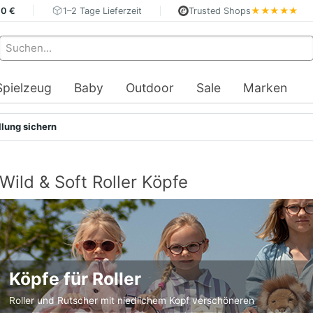
40 €
1–2 Tage Lieferzeit
Trusted Shops
★★★★★
Spielzeug
Baby
Outdoor
Sale
Marken
llung sichern
Wild & Soft Roller Köpfe
Köpfe für Roller
Roller und Rutscher mit niedlichem Kopf verschöneren