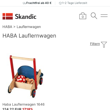
Frachtfrei ab 40 €
1–2 Tage Lieferzeit
0
HABA
>
Lauflernwagen
HABA Lauflernwagen
Filtern
Haba Lauflernwagen 1646
124,22 EUR
17,18%