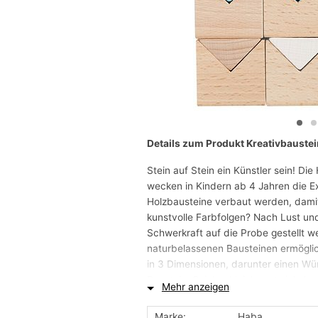
Details zum Produkt Kreativbaustein
Stein auf Stein ein Künstler sein! Di
wecken in Kindern ab 4 Jahren die E
Holzbausteine verbaut werden, damit
kunstvolle Farbfolgen? Nach Lust und
Schwerkraft auf die Probe gestellt we
naturbelassenen Bausteinen ermöglich
in 3 Dimensionen, darunter einen Wü
Baustein. Spielend leicht entwickeln
Mehr anzeigen
weiter und trainieren ihre Auge-Hand
benötigt, findet diese in den beigele
Marke:
Haba