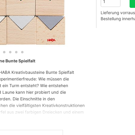
Lieferung vorraus
Bestellung inner
e Bunte Spielfalt
e HABA Kreativbausteine Bunte Spielfalt
xperimentierfreude: Wie müssen die
 ein Turm entsteht? Wie entstehen
 Laune kann hier probiert und die
rden. Die Einschnitte in den
en die vielfältigsten Kreativkonstruktionen
rfel aus zwei farbigen Dreiecken und einem
 die Kinder dabei ihr räumliches Denken
-Koordination. Wer noch etwas Inspiration
gten Vorlagekarten in 3 Schwierigkeitsstufen.