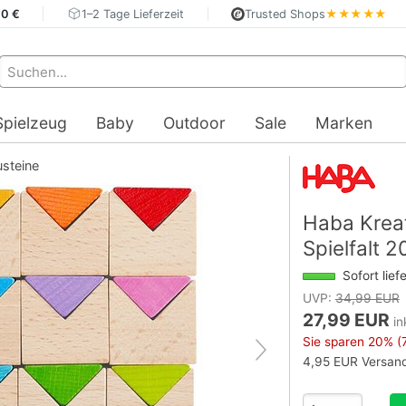
40 €
1–2 Tage Lieferzeit
Trusted Shops
★★★★★
Spielzeug
Baby
Outdoor
Sale
Marken
steine
Haba Krea
Spielfalt 
Sofort lief
UVP:
34,99 EUR
27,99 EUR
in
Sie sparen
20%
(
4,95 EUR Versand