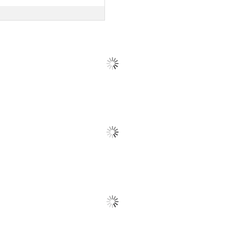
en
rten